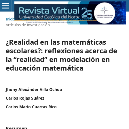
Inicio
/
Archivos
/
Núm. 29 (2010): Enero - Mayo
/
Artículos de Investigación
¿Realidad en las matemáticas
escolares?: reflexiones acerca de
la “realidad” en modelación en
educación matemática
Jhony Alexánder Villa Ochoa
Carlos Rojas Suárez
Carlos Mario Cuartas Rico
Resumen