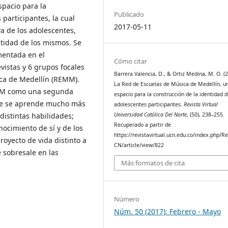
spacio para la
Publicado
 participantes, la cual
2017-05-11
va de los adolescentes,
ntidad de los mismos. Se
mentada en el
Cómo citar
vistas y 6 grupos focales
Barrera Valencia, D., & Ortiz Medina, M. O. (2
ica de Medellín (REMM).
La Red de Escuelas de Música de Medellín, u
EMM como una segunda
espacio para la construcción de la identidad d
 que se aprende mucho más
adolescentes participantes.
Revista Virtual
Universidad Católica Del Norte
, (50), 238–255.
distintas habilidades;
Recuperado a partir de
ocimiento de sí y de los
https://revistavirtual.ucn.edu.co/index.php/R
royecto de vida distinto a
CN/article/view/822
 sobresale en las
Más formatos de cita
Número
Núm. 50 (2017): Febrero - Mayo