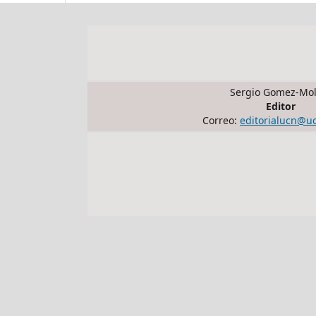
Sergio Gomez-Mol
Editor
Correo:
editorialucn@u