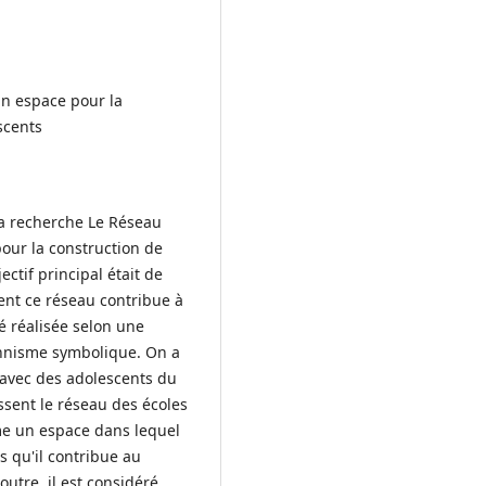
n espace pour la
scents
 la recherche Le Réseau
our la construction de
ectif principal était de
ent ce réseau contribue à
té réalisée selon une
onnisme symbolique. On a
 avec des adolescents du
ssent le réseau des écoles
me un espace dans lequel
 qu'il contribue au
utre, il est considéré