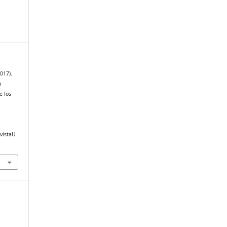
017).
n
e los
evistaU