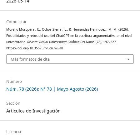
2026-05-14
Cómo citar
Moreno Mosquera , E., Ochoa Sierra , L., & Hernández Henríquez , M. M. (2026).
Posibilidades y retos del uso del ChatGPT en la escritura argumentativa en el nivel
universitario.
Revista Virtual Universidad Católica Del Norte
, (78), 197–227.
https://doi.org/10.35575/rvucn.n78a8
Más formatos de cita
Número
Núm. 78 (2026): N° 78 | Mayo-Agosto (2026)
Sección
Artículos de Investigación
Licencia