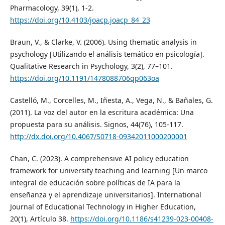
Pharmacology, 39(1), 1-2.
https://doi.org/10.4103/joacp.joacp_84_23
Braun, V., & Clarke, V. (2006). Using thematic analysis in
psychology [Utilizando el análisis temático en psicología].
Qualitative Research in Psychology, 3(2), 77–101.
https://doi.org/10.1191/1478088706qp063oa
Castelló, M., Corcelles, M., Iñesta, A., Vega, N., & Bañales, G.
(2011). La voz del autor en la escritura académica: Una
propuesta para su análisis. Signos, 44(76), 105-117.
http://dx.doi.org/10.4067/S0718-09342011000200001
Chan, C. (2023). A comprehensive AI policy education
framework for university teaching and learning [Un marco
integral de educación sobre políticas de IA para la
enseñanza y el aprendizaje universitarios]. International
Journal of Educational Technology in Higher Education,
20(1), Artículo 38.
https://doi.org/10.1186/s41239-023-00408-