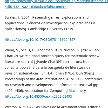
https://repository.urosario.edu.co/server/api/core/bitstreams/
4df0-4321-9a21-6386daaef0f5/content
Swales, J. (2004). Research genres. Explorations and
applications [Géneros de investigación: exploraciones y
aplicaciones]. Cambridge University Press.
https://doi.org/10.1017/CBO9781139524827
Wang, S., Scells, H., Koopman, B., & Zuccon, G. (2023). Can
ChatGPT write a good boolean query for systematic review
literature search? [¿Puede ChatGPT escribir una buena
consulta booleana para la búsqueda de literatura de
revisión sistemática?]. En H.-H. Chen & W.-J. Duh (Pres.),
Proceedings of the 46th international ACM SIGIR conference
on research and development in information retrieval (pp.
1426–1436). Association for Computing Machinery.
https://doi.org/10.48550/arXiv.2302.03495
Weston, A. (1992). Las Claves de la Argumentación. Editorial