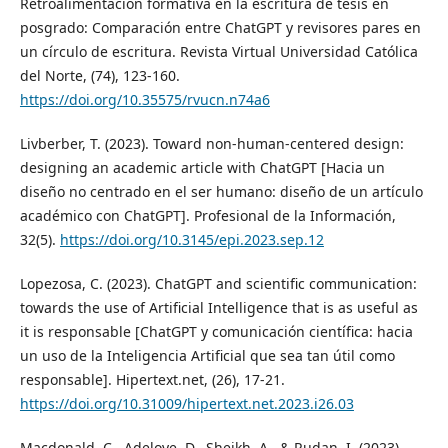
Retroalimentación formativa en la escritura de tesis en
posgrado: Comparación entre ChatGPT y revisores pares en
un círculo de escritura. Revista Virtual Universidad Católica
del Norte, (74), 123-160.
https://doi.org/10.35575/rvucn.n74a6
Livberber, T. (2023). Toward non-human-centered design:
designing an academic article with ChatGPT [Hacia un
diseño no centrado en el ser humano: diseño de un artículo
académico con ChatGPT]. Profesional de la Información,
32(5).
https://doi.org/10.3145/epi.2023.sep.12
Lopezosa, C. (2023). ChatGPT and scientific communication:
towards the use of Artificial Intelligence that is as useful as
it is responsable [ChatGPT y comunicación científica: hacia
un uso de la Inteligencia Artificial que sea tan útil como
responsable]. Hipertext.net, (26), 17-21.
https://doi.org/10.31009/hipertext.net.2023.i26.03
Macdonald, C., Adeloye, D., Sheikh, A., & Rudan, I. (2023).