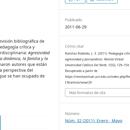
Publicado
2011-06-29
visión bibliográfica de
Cómo citar
edagogía crítica y
rdisciplinaria:
Agresividad
Ramírez Robledo, L. E. (2011). Pedagogía críti
a dinámica, la familia y la
agresividad y psicoanálisis.
Revista Virtual
onaron autores que están
Universidad Católica Del Norte
,
1
(32), 129–154.
a perspectiva del
Recuperado a partir de
s que se han ocupado de
https://revistavirtual.ucn.edu.co/index.php/R
CN/article/view/29
Más formatos de cita
Número
Núm. 32 (2011): Enero - Mayo