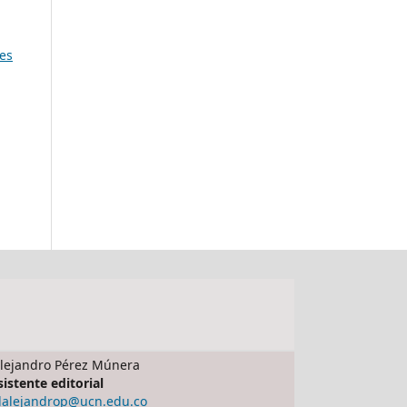
jes
lejandro Pérez Múnera
sistente editorial
dalejandrop@ucn.edu.co