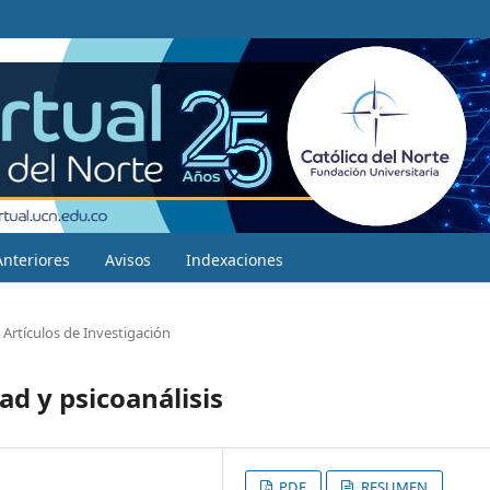
Anteriores
Avisos
Indexaciones
Artículos de Investigación
ad y psicoanálisis
PDF
RESUMEN