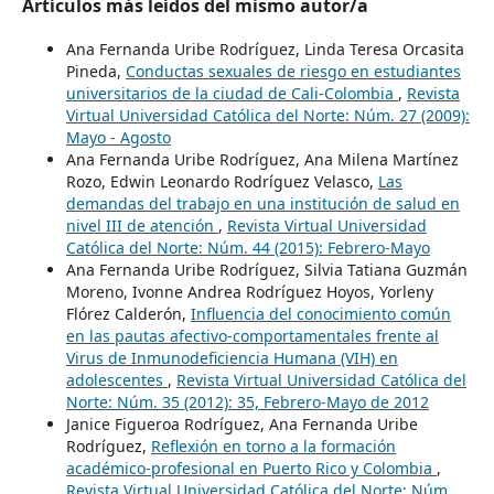
Artículos más leídos del mismo autor/a
Ana Fernanda Uribe Rodríguez, Linda Teresa Orcasita
Pineda,
Conductas sexuales de riesgo en estudiantes
universitarios de la ciudad de Cali-Colombia
,
Revista
Virtual Universidad Católica del Norte: Núm. 27 (2009):
Mayo - Agosto
Ana Fernanda Uribe Rodríguez, Ana Milena Martínez
Rozo, Edwin Leonardo Rodríguez Velasco,
Las
demandas del trabajo en una institución de salud en
nivel III de atención
,
Revista Virtual Universidad
Católica del Norte: Núm. 44 (2015): Febrero-Mayo
Ana Fernanda Uribe Rodríguez, Silvia Tatiana Guzmán
Moreno, Ivonne Andrea Rodríguez Hoyos, Yorleny
Flórez Calderón,
Influencia del conocimiento común
en las pautas afectivo-comportamentales frente al
Virus de Inmunodeficiencia Humana (VIH) en
adolescentes
,
Revista Virtual Universidad Católica del
Norte: Núm. 35 (2012): 35, Febrero-Mayo de 2012
Janice Figueroa Rodríguez, Ana Fernanda Uribe
Rodríguez,
Reflexión en torno a la formación
académico-profesional en Puerto Rico y Colombia
,
Revista Virtual Universidad Católica del Norte: Núm.