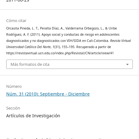
Cómo citar
Orcasita Pineda, L. T., Peralta Díaz, A., Valderrama Orbegozo, L., & Uribe
Rodríguez, A. F. (2011). Apoyo social y conductas de riesgo en adolescentes
diagnosticados y no diagnosticados con VIH/SIDA en Cali-Colombia.
Revista Virtual
Universidad Católica Del Norte
,
1
(31), 155–195. Recuperado a partir de
https://revistavirtual.ucn.edu.co/index.php/RevistaUCN/article/view/41
Más formatos de cita
Número
Núm. 31 (2010): Septiembre - Diciembre
Sección
Artículos de Investigación