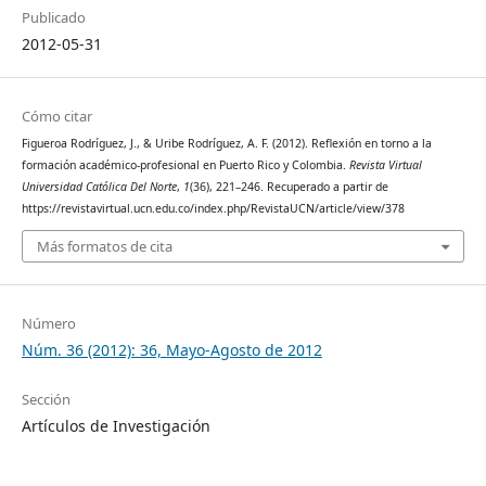
Publicado
2012-05-31
Cómo citar
Figueroa Rodríguez, J., & Uribe Rodríguez, A. F. (2012). Reflexión en torno a la
formación académico-profesional en Puerto Rico y Colombia.
Revista Virtual
Universidad Católica Del Norte
,
1
(36), 221–246. Recuperado a partir de
https://revistavirtual.ucn.edu.co/index.php/RevistaUCN/article/view/378
Más formatos de cita
Número
Núm. 36 (2012): 36, Mayo-Agosto de 2012
Sección
Artículos de Investigación