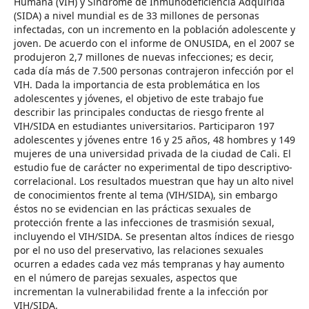
Humana (VIH) y Síndrome de Inmunodeficiencia Adquirida
(SIDA) a nivel mundial es de 33 millones de personas
infectadas, con un incremento en la población adolescente y
joven. De acuerdo con el informe de ONUSIDA, en el 2007 se
produjeron 2,7 millones de nuevas infecciones; es decir,
cada día más de 7.500 personas contrajeron infección por el
VIH. Dada la importancia de esta problemática en los
adolescentes y jóvenes, el objetivo de este trabajo fue
describir las principales conductas de riesgo frente al
VIH/SIDA en estudiantes universitarios. Participaron 197
adolescentes y jóvenes entre 16 y 25 años, 48 hombres y 149
mujeres de una universidad privada de la ciudad de Cali. El
estudio fue de carácter no experimental de tipo descriptivo-
correlacional. Los resultados muestran que hay un alto nivel
de conocimientos frente al tema (VIH/SIDA), sin embargo
éstos no se evidencian en las prácticas sexuales de
protección frente a las infecciones de trasmisión sexual,
incluyendo el VIH/SIDA. Se presentan altos índices de riesgo
por el no uso del preservativo, las relaciones sexuales
ocurren a edades cada vez más tempranas y hay aumento
en el número de parejas sexuales, aspectos que
incrementan la vulnerabilidad frente a la infección por
VIH/SIDA.