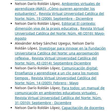
Nelson Darío Roldán López,
Ambientes virtuales de
aprendizaje (AVAS): ¿Cómo quieren aprender los
estudiantes?
,
Revista Virtual Universidad Católica del
Norte: Núm. 19 (2006): Septiembre - Diciembre
Nelson Darío Roldán López,
Editorial El contexto:
dimensión viva de la praxis educativa
,
Revista Virtual
Universidad Católica del Norte: Núm. 48 (2016): Mayo-
Agosto
Alexánder Arbey Sánchez Upegui, Nelson Darío
Roldán López,
Investigar para innovar en la Fundación
Universitaria Católica del Norte: una aproximación
reflexiva
,
Revista Virtual Universidad Católica del
Norte: Núm. 43 (2014): Septiembre-Diciembre
Nelson Darío Roldán López,
Comunicación digital:
Enseñanza y aprendizaje a un clic para los nuevos
tiempos
,
Revista Virtual Universidad Católica del
Norte: Núm. 14 (2005): Febrero - Mayo
Nelson Darío Roldán López,
Para todos: un manual de
comunicación en ambientes educativos virtuales
,
Revista Virtual Universidad Católica del Norte: Núm.
31 (2010): Septiembre - Diciembre
Nelson Darío Roldán López,
Capacitación de docentes