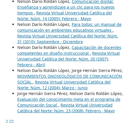
Nelson Darío Roldán López,
Comunicación digital:
Enseñanza y aprendizaje a un clic para los nuevos
tiempos
,
Revista Virtual Universidad Católica del
Norte: Núm. 14 (2005): Febrero - Mayo
Nelson Darío Roldán López,
Para todos: un manual de
comunicación en ambientes educativos virtuales
,
Revista Virtual Universidad Católica del Norte: Núm.
31 (2010): Septiembre - Diciembre
Nelson Darío Roldán López,
Capacitación de docentes
competentes en diseño instruccional
,
Revista Virtual
Universidad Católica del Norte: Núm. 20 (2007):
Febrero - Abril
Nelson Darío Roldán López, Jorge Hernán Sierra Pérez,
MOVIMIENTOS GNOSEOLÓGICOS DE COMUNICACIÓN
SOCIAL
,
Revista Virtual Universidad Católica del
Norte: Núm. 12 (2004): Marzo - Junio
Jorge Hernán Sierra Pérez, Nelson Darío Roldán López,
Evaluación del conocimiento meta en el programa de
Comunicación Social
,
Revista Virtual Universidad
Católica del Norte: Núm. 23 (2008): Febrero - Mayo
>
>>