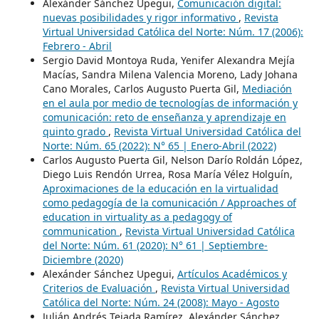
Alexánder Sánchez Upegui,
Comunicación digital:
nuevas posibilidades y rigor informativo
,
Revista
Virtual Universidad Católica del Norte: Núm. 17 (2006):
Febrero - Abril
Sergio David Montoya Ruda, Yenifer Alexandra Mejía
Macías, Sandra Milena Valencia Moreno, Lady Johana
Cano Morales, Carlos Augusto Puerta Gil,
Mediación
en el aula por medio de tecnologías de información y
comunicación: reto de enseñanza y aprendizaje en
quinto grado
,
Revista Virtual Universidad Católica del
Norte: Núm. 65 (2022): N° 65 | Enero-Abril (2022)
Carlos Augusto Puerta Gil, Nelson Darío Roldán López,
Diego Luis Rendón Urrea, Rosa María Vélez Holguín,
Aproximaciones de la educación en la virtualidad
como pedagogía de la comunicación / Approaches of
education in virtuality as a pedagogy of
communication
,
Revista Virtual Universidad Católica
del Norte: Núm. 61 (2020): N° 61 | Septiembre-
Diciembre (2020)
Alexánder Sánchez Upegui,
Artículos Académicos y
Criterios de Evaluación
,
Revista Virtual Universidad
Católica del Norte: Núm. 24 (2008): Mayo - Agosto
Julián Andrés Tejada Ramírez, Alexánder Sánchez