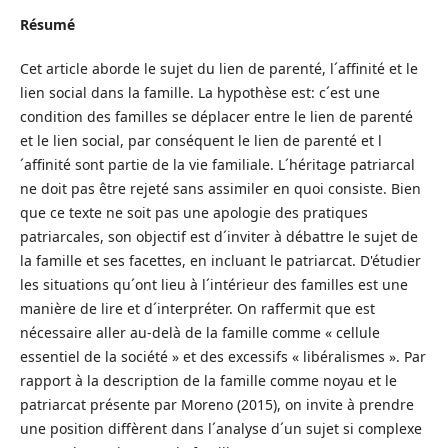
Résumé
Cet article aborde le sujet du lien de parenté, l´affinité et le
lien social dans la famille. La hypothèse est: c´est une
condition des familles se déplacer entre le lien de parenté
et le lien social, par conséquent le lien de parenté et l
´affinité sont partie de la vie familiale. L´héritage patriarcal
ne doit pas être rejeté sans assimiler en quoi consiste. Bien
que ce texte ne soit pas une apologie des pratiques
patriarcales, son objectif est d´inviter à débattre le sujet de
la famille et ses facettes, en incluant le patriarcat. D'étudier
les situations qu´ont lieu à l´intérieur des familles est une
manière de lire et d´interpréter. On raffermit que est
nécessaire aller au-delà de la famille comme « cellule
essentiel de la société » et des excessifs « libéralismes ». Par
rapport à la description de la famille comme noyau et le
patriarcat présente par Moreno (2015), on invite à prendre
une position diffèrent dans l´analyse d´un sujet si complexe