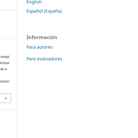
English
Español (España)
Información
Para autores
ociedad
Para evaluadores
Virtual
ado a
evistaU