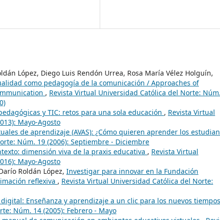
oldán López, Diego Luis Rendón Urrea, Rosa María Vélez Holguín,
tualidad como pedagogía de la comunicación / Approaches of
 communication
,
Revista Virtual Universidad Católica del Norte: Núm
0)
pedagógicas y TIC: retos para una sola educación
,
Revista Virtual
2013): Mayo-Agosto
tuales de aprendizaje (AVAS): ¿Cómo quieren aprender los estudian
Norte: Núm. 19 (2006): Septiembre - Diciembre
ontexto: dimensión viva de la praxis educativa
,
Revista Virtual
2016): Mayo-Agosto
Darío Roldán López,
Investigar para innovar en la Fundación
ximación reflexiva
,
Revista Virtual Universidad Católica del Norte:
digital: Enseñanza y aprendizaje a un clic para los nuevos tiempo
orte: Núm. 14 (2005): Febrero - Mayo