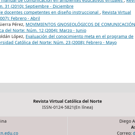
n manual de comunicación en ambientes educativos virtuales
,
Revi
m. 31 (2010): Septiembre - Diciembre
de docentes competentes en diseño instruccional
,
Revista Virtual
07): Febrero - Abril
Sierra Pérez,
MOVIMIENTOS GNOSEOLÓGICOS DE COMUNICACIÓ
ica del Norte: Núm. 12 (2004): Marzo - Junio
Roldán López,
Evaluación del conocimiento meta en el programa de
ersidad Católica del Norte: Núm. 23 (2008): Febrero - Mayo
Revista Virtual Católica del Norte
ISSN-0124-5821(En línea)
ina
Diego A
A
cn.edu.co
Correo: