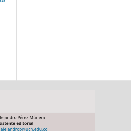
sta
N
lejandro Pérez Múnera
sistente editorial
dalejandrop@ucn.edu.co