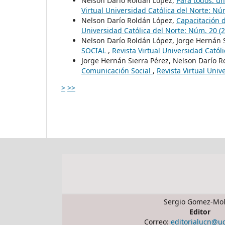
Nelson Darío Roldán López,
Para todos: u
Virtual Universidad Católica del Norte: Nú
Nelson Darío Roldán López,
Capacitación 
Universidad Católica del Norte: Núm. 20 (20
Nelson Darío Roldán López, Jorge Hernán 
SOCIAL
,
Revista Virtual Universidad Catól
Jorge Hernán Sierra Pérez, Nelson Darío 
Comunicación Social
,
Revista Virtual Univ
>
>>
Sergio Gomez-Mol
Editor
Correo:
editorialucn@u