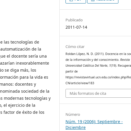
Publicado
2011-07-14
e las tecnologías de
Cómo citar
 automatización de la
Roldan López, N. D. (2011). Docencia en la s
que el docente sería una
de la información y del conocimiento.
Revista 
plazarían inexorablemente
Universidad Católica Del Norte
,
1
(19). Recuper
No se diga más, los
partir de
formación para la vida es
https://revistavirtual.ucn.edu.co/index.php/R
CN/article/view/183
manos: docentes y
denominada sociedad de la
Más formatos de cita
as modernas tecnologías y
el ejercicio de la
 factor de éxito de los
Número
Núm. 19 (2006): Septiembre -
Diciembre