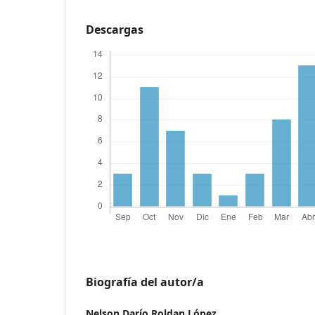
Descargas
Biografía del autor/a
Nelson Darío Roldan López