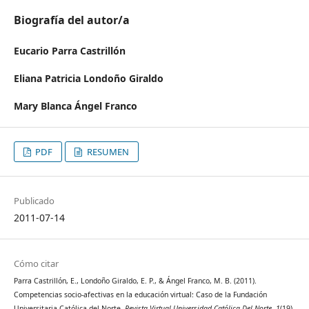
Biografía del autor/a
Eucario Parra Castrillón
Eliana Patricia Londoño Giraldo
Mary Blanca Ángel Franco
PDF
RESUMEN
Publicado
2011-07-14
Cómo citar
Parra Castrillón, E., Londoño Giraldo, E. P., & Ángel Franco, M. B. (2011).
Competencias socio-afectivas en la educación virtual: Caso de la Fundación
Universitaria Católica del Norte.
Revista Virtual Universidad Católica Del Norte
,
1
(19).