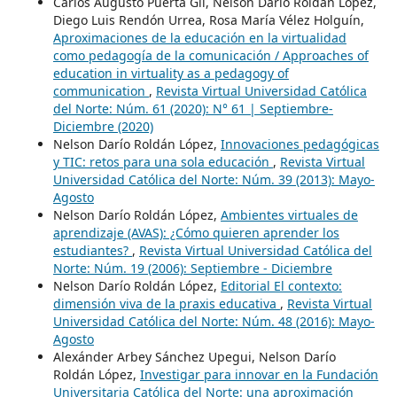
Carlos Augusto Puerta Gil, Nelson Darío Roldán López,
Diego Luis Rendón Urrea, Rosa María Vélez Holguín,
Aproximaciones de la educación en la virtualidad
como pedagogía de la comunicación / Approaches of
education in virtuality as a pedagogy of
communication
,
Revista Virtual Universidad Católica
del Norte: Núm. 61 (2020): N° 61 | Septiembre-
Diciembre (2020)
Nelson Darío Roldán López,
Innovaciones pedagógicas
y TIC: retos para una sola educación
,
Revista Virtual
Universidad Católica del Norte: Núm. 39 (2013): Mayo-
Agosto
Nelson Darío Roldán López,
Ambientes virtuales de
aprendizaje (AVAS): ¿Cómo quieren aprender los
estudiantes?
,
Revista Virtual Universidad Católica del
Norte: Núm. 19 (2006): Septiembre - Diciembre
Nelson Darío Roldán López,
Editorial El contexto:
dimensión viva de la praxis educativa
,
Revista Virtual
Universidad Católica del Norte: Núm. 48 (2016): Mayo-
Agosto
Alexánder Arbey Sánchez Upegui, Nelson Darío
Roldán López,
Investigar para innovar en la Fundación
Universitaria Católica del Norte: una aproximación