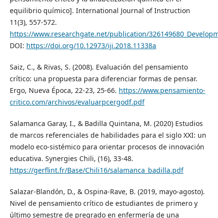
equilibrio químico]. International Journal of Instruction
11(3), 557-572.
https://www.researchgate.net/publication/326149680_Developm
DOI:
https://doi.org/10.12973/iji.2018.11338a
Saiz, C., & Rivas, S. (2008). Evaluación del pensamiento
crítico: una propuesta para diferenciar formas de pensar.
Ergo, Nueva Época, 22-23, 25-66.
https://www.pensamiento-
critico.com/archivos/evaluarpcergodf.pdf
Salamanca Garay, I., & Badilla Quintana, M. (2020) Estudios
de marcos referenciales de habilidades para el siglo XXI: un
modelo eco-sistémico para orientar procesos de innovación
educativa. Synergies Chili, (16), 33-48.
https://gerflint.fr/Base/Chili16/salamanca_badilla.pdf
Salazar-Blandón, D., & Ospina-Rave, B. (2019, mayo-agosto).
Nivel de pensamiento crítico de estudiantes de primero y
último semestre de pregrado en enfermería de una