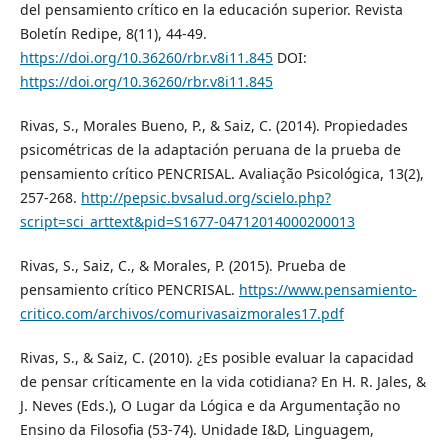
del pensamiento crítico en la educación superior. Revista
Boletín Redipe, 8(11), 44-49.
https://doi.org/10.36260/rbr.v8i11.845
DOI:
https://doi.org/10.36260/rbr.v8i11.845
Rivas, S., Morales Bueno, P., & Saiz, C. (2014). Propiedades
psicométricas de la adaptación peruana de la prueba de
pensamiento crítico PENCRISAL. Avaliação Psicológica, 13(2),
257-268.
http://pepsic.bvsalud.org/scielo.php?
script=sci_arttext&pid=S1677-04712014000200013
Rivas, S., Saiz, C., & Morales, P. (2015). Prueba de
pensamiento crítico PENCRISAL.
https://www.pensamiento-
critico.com/archivos/comurivasaizmorales17.pdf
Rivas, S., & Saiz, C. (2010). ¿Es posible evaluar la capacidad
de pensar críticamente en la vida cotidiana? En H. R. Jales, &
J. Neves (Eds.), O Lugar da Lógica e da Argumentação no
Ensino da Filosofia (53-74). Unidade I&D, Linguagem,