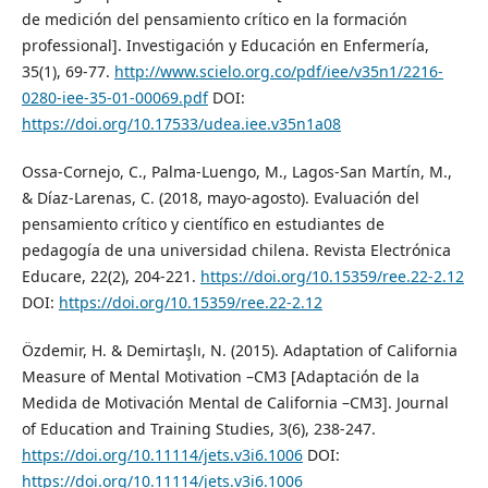
de medición del pensamiento crítico en la formación
professional]. Investigación y Educación en Enfermería,
35(1), 69-77.
http://www.scielo.org.co/pdf/iee/v35n1/2216-
0280-iee-35-01-00069.pdf
DOI:
https://doi.org/10.17533/udea.iee.v35n1a08
Ossa-Cornejo, C., Palma-Luengo, M., Lagos-San Martín, M.,
& Díaz-Larenas, C. (2018, mayo-agosto). Evaluación del
pensamiento crítico y científico en estudiantes de
pedagogía de una universidad chilena. Revista Electrónica
Educare, 22(2), 204-221.
https://doi.org/10.15359/ree.22-2.12
DOI:
https://doi.org/10.15359/ree.22-2.12
Özdemir, H. & Demirtaşlı, N. (2015). Adaptation of California
Measure of Mental Motivation –CM3 [Adaptación de la
Medida de Motivación Mental de California –CM3]. Journal
of Education and Training Studies, 3(6), 238-247.
https://doi.org/10.11114/jets.v3i6.1006
DOI:
https://doi.org/10.11114/jets.v3i6.1006