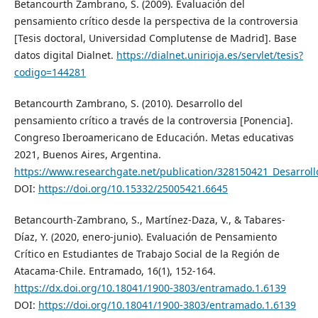
Betancourth Zambrano, S. (2009). Evaluación del
pensamiento crítico desde la perspectiva de la controversia
[Tesis doctoral, Universidad Complutense de Madrid]. Base
datos digital Dialnet.
https://dialnet.unirioja.es/servlet/tesis?
codigo=144281
Betancourth Zambrano, S. (2010). Desarrollo del
pensamiento crítico a través de la controversia [Ponencia].
Congreso Iberoamericano de Educación. Metas educativas
2021, Buenos Aires, Argentina.
https://www.researchgate.net/publication/328150421_Desarrollo
DOI:
https://doi.org/10.15332/25005421.6645
Betancourth-Zambrano, S., Martínez-Daza, V., & Tabares-
Díaz, Y. (2020, enero-junio). Evaluación de Pensamiento
Crítico en Estudiantes de Trabajo Social de la Región de
Atacama-Chile. Entramado, 16(1), 152-164.
https://dx.doi.org/10.18041/1900-3803/entramado.1.6139
DOI:
https://doi.org/10.18041/1900-3803/entramado.1.6139