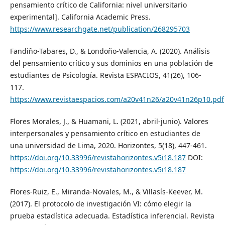
pensamiento crítico de California: nivel universitario
experimental]. California Academic Press.
https://www.researchgate.net/publication/268295703
Fandiño-Tabares, D., & Londoño-Valencia, A. (2020). Análisis
del pensamiento crítico y sus dominios en una población de
estudiantes de Psicología. Revista ESPACIOS, 41(26), 106-
117.
https://www.revistaespacios.com/a20v41n26/a20v41n26p10.pdf
Flores Morales, J., & Huamani, L. (2021, abril-junio). Valores
interpersonales y pensamiento crítico en estudiantes de
una universidad de Lima, 2020. Horizontes, 5(18), 447-461.
https://doi.org/10.33996/revistahorizontes.v5i18.187
DOI:
https://doi.org/10.33996/revistahorizontes.v5i18.187
Flores-Ruiz, E., Miranda-Novales, M., & Villasís-Keever, M.
(2017). El protocolo de investigación VI: cómo elegir la
prueba estadística adecuada. Estadística inferencial. Revista