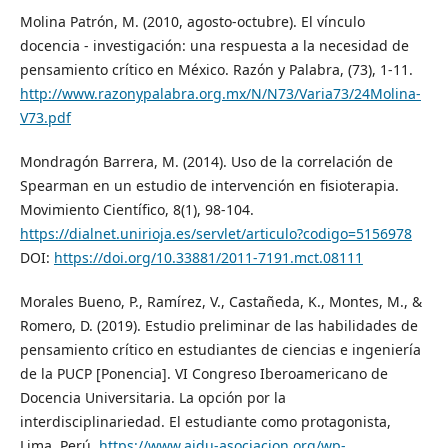
Molina Patrón, M. (2010, agosto-octubre). El vínculo
docencia - investigación: una respuesta a la necesidad de
pensamiento crítico en México. Razón y Palabra, (73), 1-11.
http://www.razonypalabra.org.mx/N/N73/Varia73/24Molina-
V73.pdf
Mondragón Barrera, M. (2014). Uso de la correlación de
Spearman en un estudio de intervención en fisioterapia.
Movimiento Científico, 8(1), 98-104.
https://dialnet.unirioja.es/servlet/articulo?codigo=5156978
DOI:
https://doi.org/10.33881/2011-7191.mct.08111
Morales Bueno, P., Ramírez, V., Castañeda, K., Montes, M., &
Romero, D. (2019). Estudio preliminar de las habilidades de
pensamiento crítico en estudiantes de ciencias e ingeniería
de la PUCP [Ponencia]. VI Congreso Iberoamericano de
Docencia Universitaria. La opción por la
interdisciplinariedad. El estudiante como protagonista,
Lima, Perú.
https://www.aidu-asociacion.org/wp-