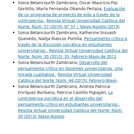
Sonia Betancourth Zambrano, Oscar Mauricio Paz
Gordillo, María Fernanda Obando Perlaza,
Evaluación
de un programa de proyecto de vida a través de la
controversia
,
Revista Virtual Universidad Católica del
Norte: Núm. 57 (2019): N° 57 | Mayo-Agosto (2019)
Sonia Betancourth Zambrano, Katherine Insuasti
Quevedo, Nadja Riascos Portilla,
Pensamiento crítico a
través de la discusión socrática en estudiantes
universitarios
,
Revista Virtual Universidad Católica del
Norte: Núm. 35 (2012): 35, Febrero-Mayo de 2012
Sonia Betancourth Zambrano,
Desarrollo del
pensamiento crítico en docentes universitarios. Una
mirada cualitativa
,
Revista Virtual Universidad
Católica del Norte: Núm. 44 (2015): Febrero-Mayo
Sonia Betancourth Zambrano, Andrea Patricia
Enríquez Burbano, Patricia Castillo Popayán,
La
controversia-socrática en el desarrollo del
pensamiento crítico en estudiantes universitarios
,
Revista Virtual Universidad Católica del Norte: Núm.
39 (2013): Mayo-Agosto