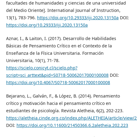
facultades de humanidades y ciencias de una universidad
del Medio Oriente]. International Journal of Instruction,
13(1), 783-796.
https://doi.org/10.29333/iji.2020.13150a
DOI:
https://doi.org/10.29333/iji.2020.13150a
Aznar, I., & Laiton, I. (2017). Desarrollo de Habilidades
Básicas de Pensamiento Crítico en el Contexto de la
Enseñanza de la Física Universitaria. Formación
Universitaria, 10(1), 71-78.
https://scielo.conicyt.cl/scielo.php?
script=sci_arttext&pid=S0718-50062017000100008
DOI:
https://doi.org/10.4067/S0718-50062017000100008
Bejarano, L., Galván, F., & López, B. (2014). Pensamiento
crítico y motivación hacia el pensamiento crítico en
estudiantes de psicología. Revista Aletheia, 6(2), 202-223.
https://aletheia.cinde.org.co/index.php/ALETHEIA/article/view/
DOI:
https://doi.org/10.11600/21450366.6.2aletheia.202.223