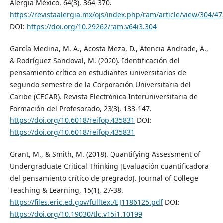
Alergia México, 64(3), 364-370.
https://revistaalergia.mx/ojs/index.php/ram/article/view/304/47
DOI:
https://doi.org/10.29262/ram.v64i3.304
García Medina, M. A., Acosta Meza, D., Atencia Andrade, A.,
& Rodríguez Sandoval, M. (2020). Identificación del
pensamiento crítico en estudiantes universitarios de
segundo semestre de la Corporación Universitaria del
Caribe (CECAR). Revista Electrónica Interuniversitaria de
Formación del Profesorado, 23(3), 133-147.
https://doi.org/10.6018/reifop.435831
DOI:
https://doi.org/10.6018/reifop.435831
Grant, M., & Smith, M. (2018). Quantifying Assessment of
Undergraduate Critical Thinking [Evaluación cuantificadora
del pensamiento crítico de pregrado]. Journal of College
Teaching & Learning, 15(1), 27-38.
https://files.eric.ed.gov/fulltext/EJ1186125.pdf
DOI:
https://doi.org/10.19030/tlc.v15i1.10199