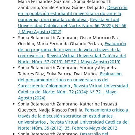
María Fernández Guzmán , Sonia Betancourth
Zambrano, Yamile Andrea Gómez Delgado ,
Deserción
en la población estudiantil universitaria durante la
pandemia, una mirada cualitativa
,
Revista Virtual
Universidad Católica del Norte: Núm. 66 (2022): N° 66
| Mayo-Agosto (2022)
Sonia Betancourth Zambrano, Oscar Mauricio Paz
Gordillo, María Fernanda Obando Perlaza,
Evaluación
de un programa de proyecto de vida a través de la
controversia
,
Revista Virtual Universidad Católica del
Norte: Núm. 57 (2019): N° 57 | Mayo-Agosto (2019)
Sonia Betancourth Zambrano, Yuranny Alejandra
Tabares Díaz, Erika Patricia Diaz Muñoz,
Evaluación
del pensamiento crítico en universitarios del
Suroccidente Colombiano
,
Revista Virtual Universidad
Católica del Norte: Núm. 72 (2024): N° 72 | Mayo-
Agosto (2024)
Sonia Betancourth Zambrano, Katherine Insuasti
Quevedo, Nadja Riascos Portilla,
Pensamiento crítico a
través de la discusión socrática en estudiantes
universitarios
,
Revista Virtual Universidad Católica del
Norte: Núm. 35 (2012): 35, Febrero-Mayo de 2012
Sonia Betancourth Zambrano,
Desarrollo del