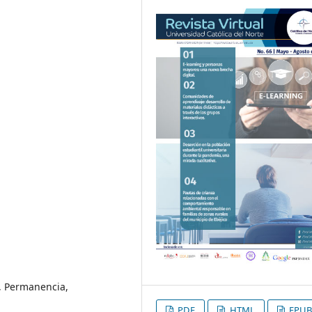
, Permanencia,
PDF
HTML
EPUB