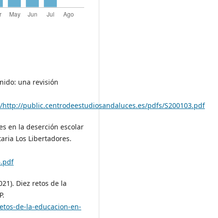
enido: una revisión
/http://public.centrodeestudiosandaluces.es/pdfs/S200103.pdf
tes en la deserción escolar
taria Los Libertadores.
.pdf
21). Diez retos de la
P.
etos-de-la-educacion-en-