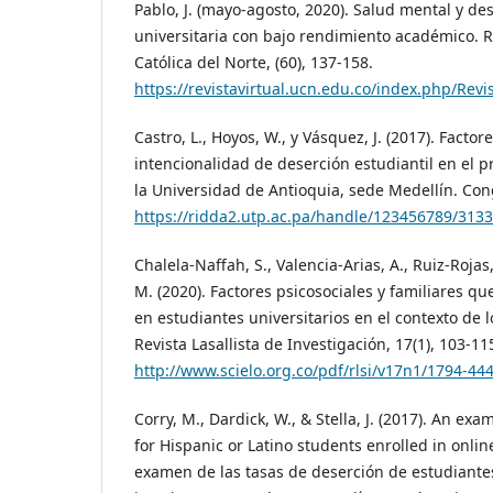
Pablo, J. (mayo-agosto, 2020). Salud mental y d
universitaria con bajo rendimiento académico. R
Católica del Norte, (60), 137-158.
https://revistavirtual.ucn.edu.co/index.php/Rev
Castro, L., Hoyos, W., y Vásquez, J. (2017). Facto
intencionalidad de deserción estudiantil en el 
la Universidad de Antioquia, sede Medellín. Co
https://ridda2.utp.ac.pa/handle/123456789/3133
Chalela-Naffah, S., Valencia-Arias, A., Ruiz-Rojas
M. (2020). Factores psicosociales y familiares qu
en estudiantes universitarios en el contexto de l
Revista Lasallista de Investigación, 17(1), 103-11
http://www.scielo.org.co/pdf/rlsi/v17n1/1794-444
Corry, M., Dardick, W., & Stella, J. (2017). An ex
for Hispanic or Latino students enrolled in onli
examen de las tasas de deserción de estudiantes