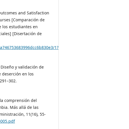
Outcomes and Satisfaction
ourses [Comparación de
e los estudiantes en
iales] [Disertación de
6a746753683996dcc6b830e3/1?
. Diseño y validación de
 deserción en los
 291–302.
a la comprensión del
bia. Más allá de las
nistración, 11(16), 55-
4005.pdf