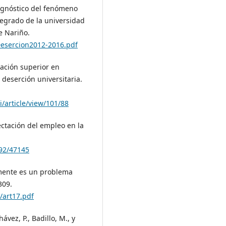
Diagnóstico del fenómeno
regrado de la universidad
e Nariño.
Desercion2012-2016.pdf
ucación superior en
deserción universitaria.
/article/view/101/88
fectación del empleo en la
992/47145
almente es un problema
309.
2/art17.pdf
hávez, P., Badillo, M., y