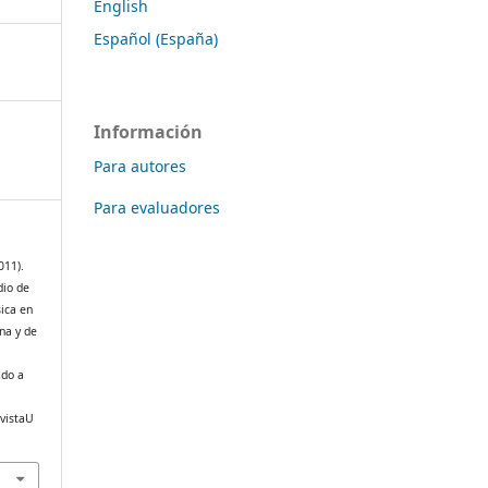
English
Español (España)
Información
Para autores
Para evaluadores
011).
dio de
sica en
na y de
ado a
evistaU