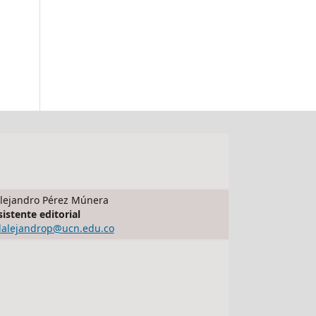
lejandro Pérez Múnera
sistente editorial
dalejandrop@ucn.edu.co