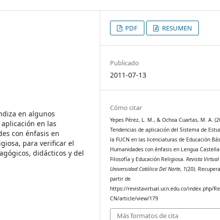
PDF
RESUMEN
Publicado
2011-07-13
Cómo citar
undiza en algunos
Yepes Pérez, L. M., & Ochoa Cuartas, M. A. (2
aplicación en las
Tendencias de aplicación del Sistema de Estu
des con énfasis en
la FUCN en las licenciaturas de Educación Bá
giosa, para verificar el
Humanidades con énfasis en Lengua Castella
agógicos, didácticos y del
Filosofía y Educación Religiosa.
Revista Virtual
Universidad Católica Del Norte
,
1
(20). Recuper
partir de
https://revistavirtual.ucn.edu.co/index.php/R
CN/article/view/179
Más formatos de cita