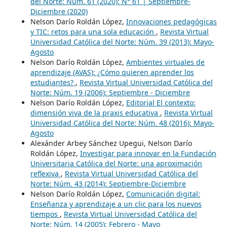
del Norte: Núm. 61 (2020): N° 61 | Septiembre-
Diciembre (2020)
Nelson Darío Roldán López,
Innovaciones pedagógicas
y TIC: retos para una sola educación
,
Revista Virtual
Universidad Católica del Norte: Núm. 39 (2013): Mayo-
Agosto
Nelson Darío Roldán López,
Ambientes virtuales de
aprendizaje (AVAS): ¿Cómo quieren aprender los
estudiantes?
,
Revista Virtual Universidad Católica del
Norte: Núm. 19 (2006): Septiembre - Diciembre
Nelson Darío Roldán López,
Editorial El contexto:
dimensión viva de la praxis educativa
,
Revista Virtual
Universidad Católica del Norte: Núm. 48 (2016): Mayo-
Agosto
Alexánder Arbey Sánchez Upegui, Nelson Darío
Roldán López,
Investigar para innovar en la Fundación
Universitaria Católica del Norte: una aproximación
reflexiva
,
Revista Virtual Universidad Católica del
Norte: Núm. 43 (2014): Septiembre-Diciembre
Nelson Darío Roldán López,
Comunicación digital:
Enseñanza y aprendizaje a un clic para los nuevos
tiempos
,
Revista Virtual Universidad Católica del
Norte: Núm. 14 (2005): Febrero - Mayo