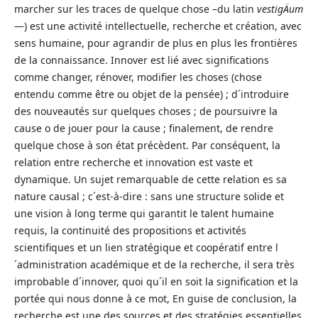
marcher sur les traces de quelque chose –du latin
vestigÄ­um
—) est une activité intellectuelle, recherche et création, avec
sens humaine, pour agrandir de plus en plus les frontières
de la connaissance. Innover est lié avec significations
comme changer, rénover, modifier les choses (chose
entendu comme être ou objet de la pensée) ; d´introduire
des nouveautés sur quelques choses ; de poursuivre la
cause o de jouer pour la cause ; finalement, de rendre
quelque chose à son état précèdent. Par conséquent, la
relation entre recherche et innovation est vaste et
dynamique. Un sujet remarquable de cette relation es sa
nature causal ; c´est-à-dire : sans une structure solide et
une vision à long terme qui garantit le talent humaine
requis, la continuité des propositions et activités
scientifiques et un lien stratégique et coopératif entre l
´administration académique et de la recherche, il sera très
improbable d´innover, quoi qu´il en soit la signification et la
portée qui nous donne à ce mot, En guise de conclusion, la
recherche est une des sources et des stratégies essentielles