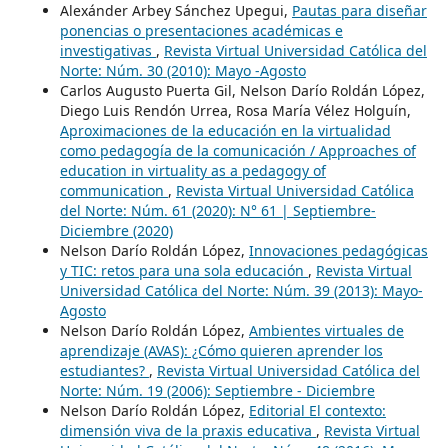
Alexánder Arbey Sánchez Upegui,
Pautas para diseñar
ponencias o presentaciones académicas e
investigativas
,
Revista Virtual Universidad Católica del
Norte: Núm. 30 (2010): Mayo -Agosto
Carlos Augusto Puerta Gil, Nelson Darío Roldán López,
Diego Luis Rendón Urrea, Rosa María Vélez Holguín,
Aproximaciones de la educación en la virtualidad
como pedagogía de la comunicación / Approaches of
education in virtuality as a pedagogy of
communication
,
Revista Virtual Universidad Católica
del Norte: Núm. 61 (2020): N° 61 | Septiembre-
Diciembre (2020)
Nelson Darío Roldán López,
Innovaciones pedagógicas
y TIC: retos para una sola educación
,
Revista Virtual
Universidad Católica del Norte: Núm. 39 (2013): Mayo-
Agosto
Nelson Darío Roldán López,
Ambientes virtuales de
aprendizaje (AVAS): ¿Cómo quieren aprender los
estudiantes?
,
Revista Virtual Universidad Católica del
Norte: Núm. 19 (2006): Septiembre - Diciembre
Nelson Darío Roldán López,
Editorial El contexto:
dimensión viva de la praxis educativa
,
Revista Virtual