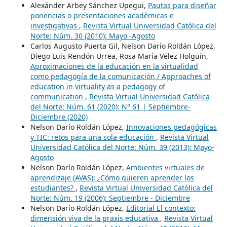
Alexánder Arbey Sánchez Upegui,
Pautas para diseñar
ponencias o presentaciones académicas e
investigativas
,
Revista Virtual Universidad Católica del
Norte: Núm. 30 (2010): Mayo -Agosto
Carlos Augusto Puerta Gil, Nelson Darío Roldán López,
Diego Luis Rendón Urrea, Rosa María Vélez Holguín,
Aproximaciones de la educación en la virtualidad
como pedagogía de la comunicación / Approaches of
education in virtuality as a pedagogy of
communication
,
Revista Virtual Universidad Católica
del Norte: Núm. 61 (2020): N° 61 | Septiembre-
Diciembre (2020)
Nelson Darío Roldán López,
Innovaciones pedagógicas
y TIC: retos para una sola educación
,
Revista Virtual
Universidad Católica del Norte: Núm. 39 (2013): Mayo-
Agosto
Nelson Darío Roldán López,
Ambientes virtuales de
aprendizaje (AVAS): ¿Cómo quieren aprender los
estudiantes?
,
Revista Virtual Universidad Católica del
Norte: Núm. 19 (2006): Septiembre - Diciembre
Nelson Darío Roldán López,
Editorial El contexto:
dimensión viva de la praxis educativa
,
Revista Virtual