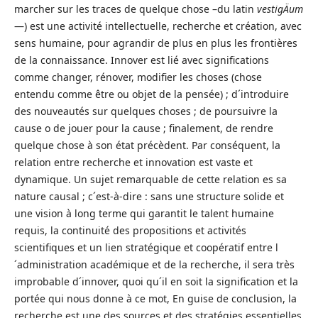
marcher sur les traces de quelque chose –du latin
vestigÄ­um
—) est une activité intellectuelle, recherche et création, avec
sens humaine, pour agrandir de plus en plus les frontières
de la connaissance. Innover est lié avec significations
comme changer, rénover, modifier les choses (chose
entendu comme être ou objet de la pensée) ; d´introduire
des nouveautés sur quelques choses ; de poursuivre la
cause o de jouer pour la cause ; finalement, de rendre
quelque chose à son état précèdent. Par conséquent, la
relation entre recherche et innovation est vaste et
dynamique. Un sujet remarquable de cette relation es sa
nature causal ; c´est-à-dire : sans une structure solide et
une vision à long terme qui garantit le talent humaine
requis, la continuité des propositions et activités
scientifiques et un lien stratégique et coopératif entre l
´administration académique et de la recherche, il sera très
improbable d´innover, quoi qu´il en soit la signification et la
portée qui nous donne à ce mot, En guise de conclusion, la
recherche est une des sources et des stratégies essentielles