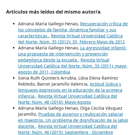
Artículos más leídos del mismo autor/a
Adriana María Gallego Henao,
Recuperación crítica de
los conceptos de familia, dinámica familiar y sus
características
,
Revista Virtual Universidad Católica
del Norte: Núm. 35 (2012): 35, Febrero-Mayo de 2012
Adriana María Gallego Henao,
La agresividad infantil:
una propuesta de intervención y prevención
pedagógica desde la escuela
,
Revista Virtual
Universidad Católica del Norte: Núm. 33 (2011): mayo-
agosto de 2011, Colombia
Sonia Ruth Quintero Arrubla, Libia Elena Ramírez
Robledo, Bairon Jaramillo Valencia,
Actitud lúdica y
lenguajes expresivos en la educación de la primera
infancia
,
Revista Virtual Universidad Católica del
Norte: Núm. 48 (2016): Mayo-Agosto
Adriana María Gallego Henao, Olga Cecilia Vásquez
Jaramillo,
Pruebas de ascenso y reubicación salarial
en maestros. Un problema de dignificación de la labor
docente
,
Revista Virtual Universidad Católica del
Norte: Núm. 46 (2015): Septiembre - Diciembre