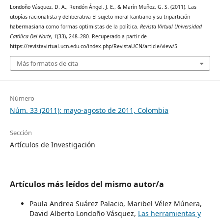
Londoño Vásquez, D. A., Rendón Ángel, J. E., & Marín Muñoz, G. S. (2011). Las
utopías racionalista y deliberativa El sujeto moral kantiano y su tripartición
habermasiana como formas optimistas de la política.
Revista Virtual Universidad
Católica Del Norte
,
1
(33), 248–280. Recuperado a partir de
https://revistavirtual.ucn.edu.co/index.php/RevistaUCN/article/view/5
Más formatos de cita
Número
Núm. 33 (2011): mayo-agosto de 2011, Colombia
Sección
Artículos de Investigación
Artículos más leídos del mismo autor/a
Paula Andrea Suárez Palacio, Maribel Vélez Múnera,
David Alberto Londoño Vásquez,
Las herramientas y