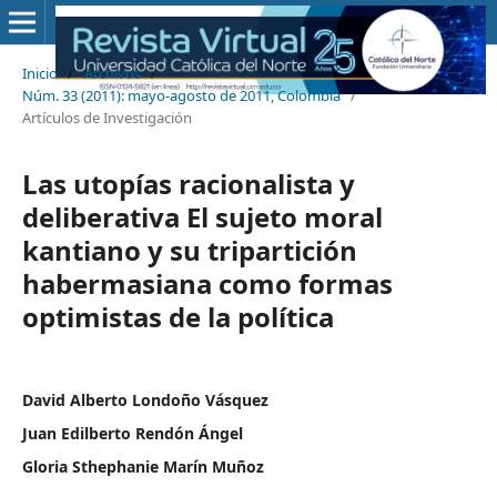
Inicio
/
Archivos
/
Núm. 33 (2011): mayo-agosto de 2011, Colombia
/
Artículos de Investigación
Las utopías racionalista y
deliberativa El sujeto moral
kantiano y su tripartición
habermasiana como formas
optimistas de la política
David Alberto Londoño Vásquez
Juan Edilberto Rendón Ángel
Gloria Sthephanie Marín Muñoz