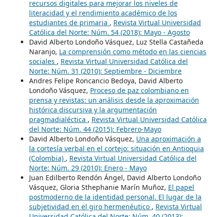
recursos digitales para mejorar los niveles de
literacidad y el rendimiento académico de los
estudiantes de primaria
,
Revista Virtual Universidad
Católica del Norte: Núm. 54 (2018): Mayo - Agosto
David Alberto Londoño Vásquez, Luz Stella Castañeda
Naranjo,
La comprensión como método en las ciencias
sociales
,
Revista Virtual Universidad Católica del
Norte: Núm. 31 (2010): Septiembre - Diciembre
Andres Felipe Roncancio Bedoya, David Alberto
Londoño Vásquez,
Proceso de paz colombiano en
prensa y revistas: un análisis desde la aproximación
histórica discursiva y la argumentación
pragmadialéctica
,
Revista Virtual Universidad Católica
del Norte: Núm. 44 (2015): Febrero-Mayo
David Alberto Londoño Vásquez,
Una aproximación a
la cortesía verbal en el cortejo: situación en Antioquia
(Colombia)
,
Revista Virtual Universidad Católica del
Norte: Núm. 29 (2010): Enero - Mayo
Juan Edilberto Rendón Ángel, David Alberto Londoño
Vásquez, Gloria Sthephanie Marín Muñoz,
El papel
postmoderno de la identidad personal. El lugar de la
subjetividad en el giro hermenéutico
,
Revista Virtual
Universidad Católica del Norte: Núm. 40 (2013):