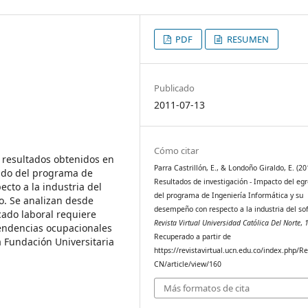
PDF
RESUMEN
Publicado
2011-07-13
Cómo citar
s resultados obtenidos en
Parra Castrillón, E., & Londoño Giraldo, E. (20
sado del programa de
Resultados de investigación - Impacto del eg
cto a la industria del
del programa de Ingeniería Informática y su
vo. Se analizan desde
desempeño con respecto a la industria del so
cado laboral requiere
Revista Virtual Universidad Católica Del Norte
,
tendencias ocupacionales
Recuperado a partir de
a Fundación Universitaria
https://revistavirtual.ucn.edu.co/index.php/R
CN/article/view/160
Más formatos de cita