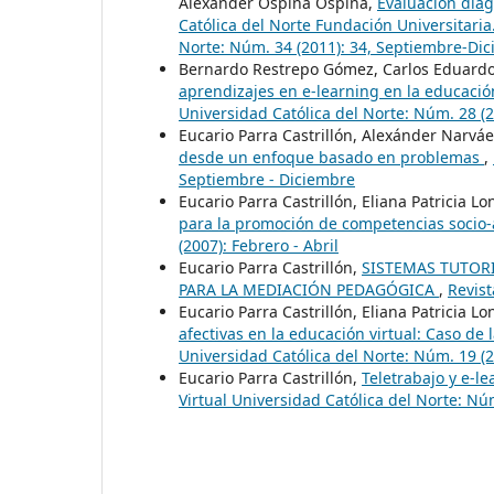
Alexánder Ospina Ospina,
Evaluación diag
Católica del Norte Fundación Universitari
Norte: Núm. 34 (2011): 34, Septiembre-Di
Bernardo Restrepo Gómez, Carlos Eduard
aprendizajes en e-learning en la educació
Universidad Católica del Norte: Núm. 28 (
Eucario Parra Castrillón, Alexánder Narvá
desde un enfoque basado en problemas
,
Septiembre - Diciembre
Eucario Parra Castrillón, Eliana Patricia 
para la promoción de competencias socio-
(2007): Febrero - Abril
Eucario Parra Castrillón,
SISTEMAS TUTORI
PARA LA MEDIACIÓN PEDAGÓGICA
,
Revist
Eucario Parra Castrillón, Eliana Patricia 
afectivas en la educación virtual: Caso de 
Universidad Católica del Norte: Núm. 19 (
Eucario Parra Castrillón,
Teletrabajo y e-l
Virtual Universidad Católica del Norte: Nú