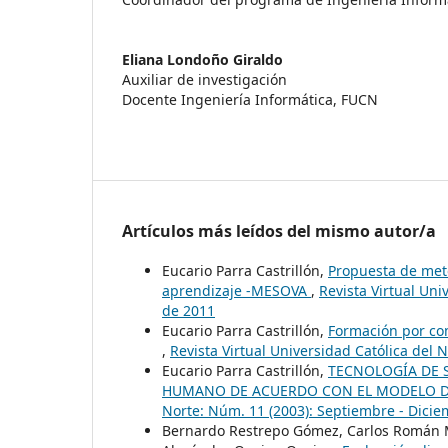
Eliana Londoño Giraldo
Auxiliar de investigación
Docente Ingeniería Informática, FUCN
Artículos más leídos del mismo autor/a
Eucario Parra Castrillón,
Propuesta de meto
aprendizaje -MESOVA
,
Revista Virtual Un
de 2011
Eucario Parra Castrillón,
Formación por co
,
Revista Virtual Universidad Católica del 
Eucario Parra Castrillón,
TECNOLOGÍA DE 
HUMANO DE ACUERDO CON EL MODELO D
Norte: Núm. 11 (2003): Septiembre - Dici
Bernardo Restrepo Gómez, Carlos Román M