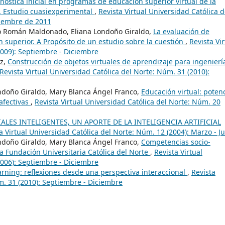
nóstica inicial en programas de educación superior virtual de la
a. Estudio cuasiexperimental
,
Revista Virtual Universidad Católica d
ciembre de 2011
o Román Maldonado, Eliana Londoño Giraldo,
La evaluación de
n superior. A Propósito de un estudio sobre la cuestión
,
Revista Vir
2009): Septiembre - Diciembre
ez,
Construcción de objetos virtuales de aprendizaje para ingenierí
Revista Virtual Universidad Católica del Norte: Núm. 31 (2010):
Londoño Giraldo, Mary Blanca Ángel Franco,
Educación virtual: potenc
afectivas
,
Revista Virtual Universidad Católica del Norte: Núm. 20
ALES INTELIGENTES, UN APORTE DE LA INTELIGENCIA ARTIFICIAL
a Virtual Universidad Católica del Norte: Núm. 12 (2004): Marzo - J
Londoño Giraldo, Mary Blanca Ángel Franco,
Competencias socio-
la Fundación Universitaria Católica del Norte
,
Revista Virtual
2006): Septiembre - Diciembre
earning: reflexiones desde una perspectiva interaccional
,
Revista
m. 31 (2010): Septiembre - Diciembre