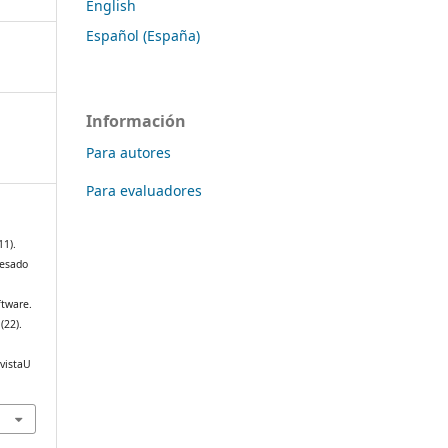
English
Español (España)
Información
Para autores
Para evaluadores
11).
resado
ftware.
1
(22).
evistaU