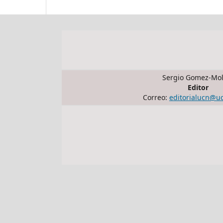
Sergio Gomez-Mol
Editor
Correo:
editorialucn@u