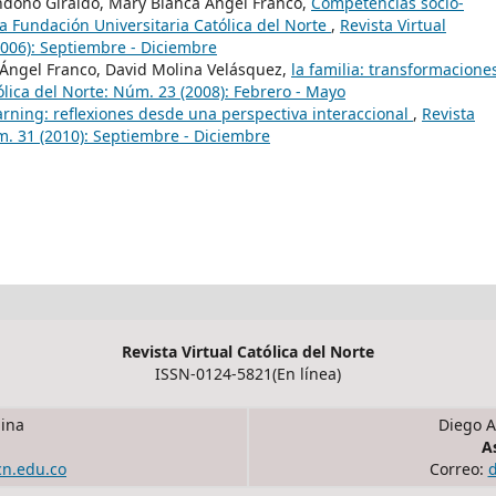
Londoño Giraldo, Mary Blanca Ángel Franco,
Competencias socio-
la Fundación Universitaria Católica del Norte
,
Revista Virtual
2006): Septiembre - Diciembre
Ángel Franco, David Molina Velásquez,
la familia: transformacione
ólica del Norte: Núm. 23 (2008): Febrero - Mayo
earning: reflexiones desde una perspectiva interaccional
,
Revista
m. 31 (2010): Septiembre - Diciembre
Revista Virtual Católica del Norte
ISSN-0124-5821(En línea)
ina
Diego A
A
cn.edu.co
Correo: