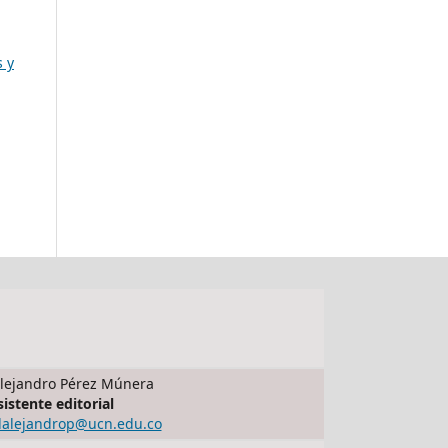
s y
lejandro Pérez Múnera
sistente editorial
dalejandrop@ucn.edu.co