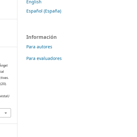
English
Español (España)
Información
Para autores
Para evaluadores
 Ángel
ial
tivas.
1
(20).
evistaU