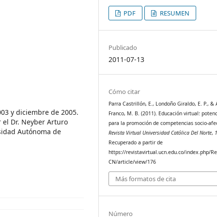
PDF
RESUMEN
Publicado
2011-07-13
Cómo citar
Parra Castrillón, E., Londoño Giraldo, E. P., &
003 y diciembre de 2005.
Franco, M. B. (2011). Educación virtual: potenc
 el Dr. Neyber Arturo
para la promoción de competencias socio-afec
ersidad Autónoma de
Revista Virtual Universidad Católica Del Norte
,
Recuperado a partir de
https://revistavirtual.ucn.edu.co/index.php/R
CN/article/view/176
Más formatos de cita
Número