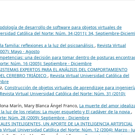
dología de desarrollo de software para objetos virtuales de
iversidad Católica del Norte: Núm. 34 (2011): 34, Septiembre-Dicie
la familia: reflexiones a la luz del psicoanálisis
,
Revista Virtual
2007): Mayo - Agosto
mpetencias: una decisión para tomar dentro de posturas encontra
Norte: Núm. 16 (2005): Septiembre - Diciembre
SISTEMAS EXPERTOS PARA EL ANÁLISIS DEL COMPORTAMIENTO
EL CEREBRO TRIÁDICO
,
Revista Virtual Universidad Católica del
embre
ez,
Construcción de objetos virtuales de aprendizaje para ingenierí
Revista Virtual Universidad Católica del Norte: Núm. 31 (2010):
dona Marín, Mary Blanca Ángel Franco,
La muerte del amor idealiz
la luz de los relatos: La mujer esqueleto y El cadáver de la novia
,
orte: Núm. 28 (2009): Septiembre - Diciembre
ALES INTELIGENTES, UN APORTE DE LA INTELIGENCIA ARTIFICIAL
a Virtual Universidad Católica del Norte: Núm. 12 (2004): Marzo - J