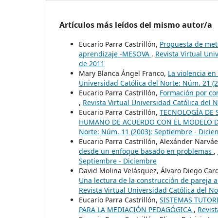
Artículos más leídos del mismo autor/a
Eucario Parra Castrillón,
Propuesta de meto
aprendizaje -MESOVA
,
Revista Virtual Un
de 2011
Mary Blanca Ángel Franco,
La violencia en 
Universidad Católica del Norte: Núm. 21 (
Eucario Parra Castrillón,
Formación por co
,
Revista Virtual Universidad Católica del 
Eucario Parra Castrillón,
TECNOLOGÍA DE 
HUMANO DE ACUERDO CON EL MODELO D
Norte: Núm. 11 (2003): Septiembre - Dici
Eucario Parra Castrillón, Alexánder Narvá
desde un enfoque basado en problemas
,
Septiembre - Diciembre
David Molina Velásquez, Álvaro Diego Car
Una lectura de la construcción de pareja a 
Revista Virtual Universidad Católica del N
Eucario Parra Castrillón,
SISTEMAS TUTORI
PARA LA MEDIACIÓN PEDAGÓGICA
,
Revist