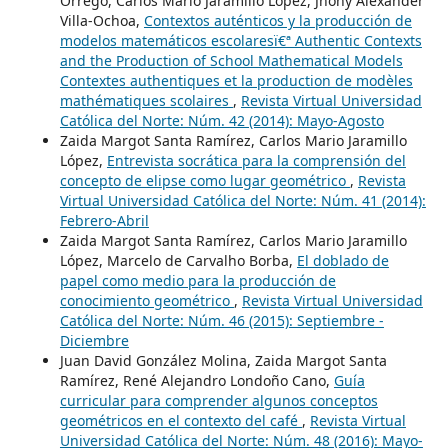
Orrego, Carlos Mario Jaramillo López, Jhony Alexander
Villa-Ochoa,
Contextos auténticos y la producción de
modelos matemáticos escolaresï€ª Authentic Contexts
and the Production of School Mathematical Models
Contextes authentiques et la production de modèles
mathématiques scolaires
,
Revista Virtual Universidad
Católica del Norte: Núm. 42 (2014): Mayo-Agosto
Zaida Margot Santa Ramírez, Carlos Mario Jaramillo
López,
Entrevista socrática para la comprensión del
concepto de elipse como lugar geométrico
,
Revista
Virtual Universidad Católica del Norte: Núm. 41 (2014):
Febrero-Abril
Zaida Margot Santa Ramírez, Carlos Mario Jaramillo
López, Marcelo de Carvalho Borba,
El doblado de
papel como medio para la producción de
conocimiento geométrico
,
Revista Virtual Universidad
Católica del Norte: Núm. 46 (2015): Septiembre -
Diciembre
Juan David González Molina, Zaida Margot Santa
Ramírez, René Alejandro Londoño Cano,
Guía
curricular para comprender algunos conceptos
geométricos en el contexto del café
,
Revista Virtual
Universidad Católica del Norte: Núm. 48 (2016): Mayo-