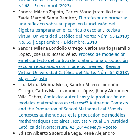
N° 68 | Enero-Abril (2023)
Sandra Milena Zapata, Carlos Mario Jaramillo López,
Zaida Margot Santa Ramírez,
El profesor de primaria:
una reflexión sobre su papel en la inclusión del
álgebra temprana en el currículo escolar
,
Revista
Virtual Universidad Católica del Norte: Núm. 55 (2018):
No. 55 | Septiembre - Diciembre, 2018
Sandra Milena Londoño Orrego, Carlos Mario Jaramillo
López, Jose Luis Bossio Vélez,
Proceso de modelación
en el contexto del cultivo del plátano: una producción
escolar relacionada con modelos lineales
,
Revista
Virtual Universidad Católica del Norte: Núm. 54 (2018):
Mayo - Agosto
Lina María Muñoz Mesa, Sandra Milena Londoño
Orrego, Carlos Mario Jaramillo López, Jhony Alexander
Villa-Ochoa,
Contextos auténticos y la producción de
modelos matemáticos escolaresï€ª Authentic Contexts
and the Production of School Mathematical Models
Contextes authentiques et la production de modèles
mathématiques scolaires
,
Revista Virtual Universidad
Católica del Norte: Núm. 42 (2014): Mayo-Agosto
Edison Alberto Sucerquia Vega, René Alejandro